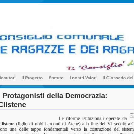
unale delle Ragazze e dei 
a
rlocutori
Il Progetto
Statuto
I nostri Valori
Il Glossario del
I Protagonisti della Democrazia:
Clistene
Le riforme istituzionali operate da
Clistene
(figlio di nobili arconti di Atene) alla fine del VI secolo a.
sono una delle tappe fondamentali verso la costruzione del sistem