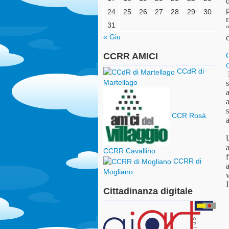
24
25
26
27
28
29
30
31
« Giu
c
CCRR AMICI
CCdR di
E
Martellago
s
a
s
CCR Rosà
a
a
CCRR Cavallino
CCRR di
a
Mogliano
v
I
Cittadinanza digitale