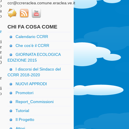
o
ccr@ccreraclea.comune.eraclea.ve.it
o
a
o
CHI FA COSA COME
e
Calendario CCRR
ti
Che cos’è il CCRR
 e
e
GIORNATA ECOLOGICA
ni
EDIZIONE 2015
90
I discorsi del Sindaco del
CCRR 2018-2020
e
NUOVI APPRODI
i
Promotori
ro
Report_Commissioni
Tutorial
Il Progetto
Attori