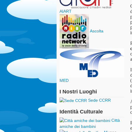
AIART
d
Ascolta
i
a
I
(
MED
d
i
I Nostri Luoghi
Sede CCRR
Identità Culturale
c
Città
P
amiche dei bambini
e