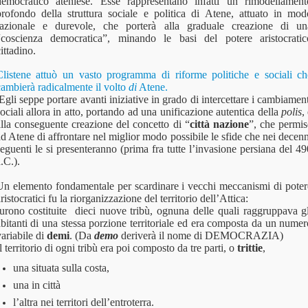
democratico ateniese. Esse rappresentano infatti un rimodellament
profondo della struttura sociale e politica di Atene, attuato in mod
razionale e durevole, che porterà alla graduale creazione di un
“coscienza democratica”, minando le basi del potere aristocratic
ittadino.
Clistene attuò un vasto programma di riforme politiche e sociali ch
cambierà radicalmente il volto
di
Atene.
gli seppe portare avanti iniziative in grado di intercettare i cambiamen
ociali allora in atto, portando ad una unificazione autentica della
polis
,
alla conseguente creazione del concetto di “
città nazione
”, che permis
d Atene di affrontare nel miglior modo possibile le sfide che nei decen
eguenti le si presenteranno (prima fra tutte l’invasione persiana del 4
.C.).
Un elemento fondamentale per scardinare i vecchi meccanismi di poter
ristocratici fu la riorganizzazione del territorio dell’Attica:
furono costituite
dieci nuove tribù, ognuna delle quali raggruppava gl
bitanti di una stessa porzione territoriale ed era composta da un nume
ariabile di
demi
. (Da
demo
deriverà il nome di DEMOCRAZIA)
l territorio di ogni tribù era poi composto da tre parti, o
trittie
,
una situata sulla costa,
una in città
l’altra nei territori dell’entroterra.