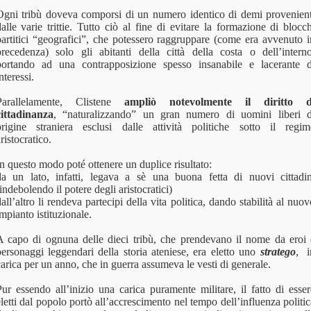
Ogni tribù doveva comporsi di un numero identico di demi provenient
alle varie trittie. Tutto ciò al fine di evitare la formazione di blocc
partitici “geografici”, che potessero raggruppare (come era avvenuto i
precedenza) solo gli abitanti della città della costa o dell’interno
portando ad una contrapposizione spesso insanabile e lacerante d
nteressi.
Parallelamente, Clistene
ampliò notevolmente il diritto d
cittadinanza
, “naturalizzando” un gran numero di uomini liberi d
origine straniera esclusi dalle attività politiche sotto il regim
ristocratico.
n questo modo poté ottenere un duplice risultato:
da un lato, infatti, legava a sè una buona fetta di nuovi cittadin
indebolendo il potere degli aristocratici)
all’altro li rendeva partecipi della vita politica, dando stabilità al nuo
mpianto istituzionale.
A capo di ognuna delle dieci tribù, che prendevano il nome da eroi 
personaggi leggendari della storia ateniese, era eletto uno
stratego
, i
arica per un anno, che in guerra assumeva le vesti di generale.
ur essendo all’inizio una carica puramente militare, il fatto di esser
letti dal popolo portò all’accrescimento nel tempo dell’influenza politi