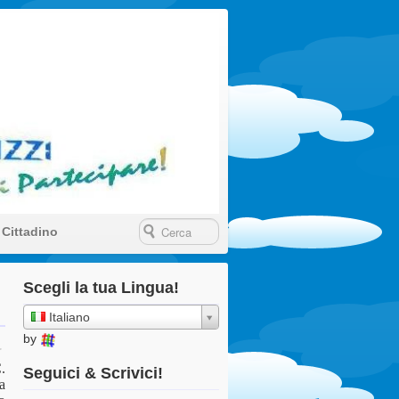
Ragazzi della
 Cittadino
Scegli la tua Lingua!
Italiano
by
C.
Seguici & Scrivici!
a