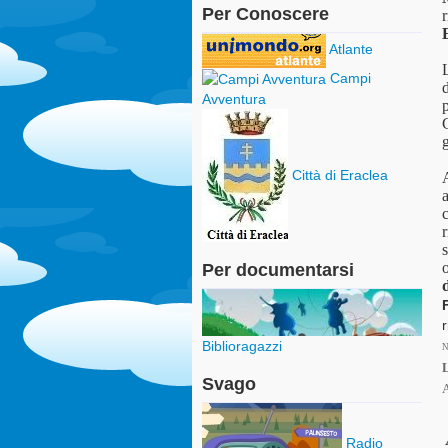
Per Conoscere
r
Atlante
Campi
d
Avventura
p
C
g
Città di Eraclea
A
a
r
s
Per documentarsi
r
Biblioragazzi
N
Svago
Radio