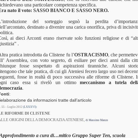
ichiedevano una particolare competenza specifica.
Era nato il voto: SASSO BIANCO E SASSO NERO.
L’introduzione del sorteggio segnò la perdita d’importanz
ell’arcontato, destinato a divenire una carica onorifica, priva di incisivi
olitica.
osì, ai dieci Arconti erano riservate solo funzioni religiose e di “al
iustizia” .
ltra pratica introdotta da Clistene fu l’
OSTRACISMO
, che permettev
ll’ Assemblea, con voto segreto, di esiliare per dieci anni dalla citt
chiunque fosse sospettato di aspirazioni tiranniche. Alcuni storic
itengono che tale pratica, di cui gli Ateniesi fecero largo uso nei decen
eguenti, fosse in realtà di poco successiva alle riforme di Clistene. 
ogni caso essa si rivelò un ottimo
meccanismo a tutela dell
democrazia
.
Fonti
:
ielaborazione da informazioni tratte dall’articolo
. 55 – Luglio 2012
(LXXXVI):
LE RIFORME DI CLISTENE
ALLE ORIGINI DELLA DEMOCRAZIA ATENIESE,
di Massimo Manzo
Approfondimento a cura di…mitico Gruppo Super Ten, scuola