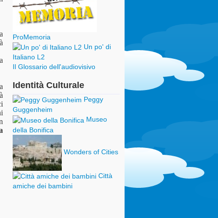
a
ProMemoria
tà
Un po' di
Italiano L2
ta
Il Glossario dell'audiovisivo
Identità Culturale
a
à
Peggy
i
Guggenheim
ni
Museo
In
della Bonifica
a
Wonders of Cities
Città
amiche dei bambini