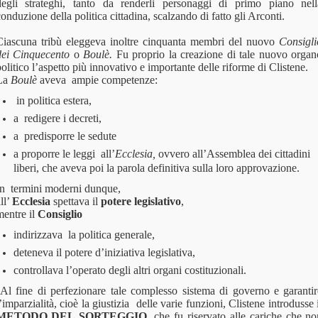
degli strateghi, tanto da renderli personaggi di primo piano nell
onduzione della politica cittadina, scalzando di fatto gli Arconti.
Ciascuna tribù eleggeva inoltre cinquanta membri del nuovo
Consigli
dei Cinquecento
o
Boulè.
Fu proprio la creazione di tale nuovo organ
olitico l’aspetto più innovativo e importante delle riforme di Clistene.
La
Boulè
aveva
ampie competenze:
in politica estera
,
a redigere i decreti,
a predisporre le sedute
a proporre le leggi all’
Ecclesia,
ovvero all’Assemblea dei cittadini
liberi, che aveva poi la parola definitiva sulla loro approvazione.
In termini moderni dunque,
ll’
Ecclesia
spettava il
potere legislativo
,
mentre il
Consiglio
indirizzava la politica generale,
deteneva il potere d’iniziativa legislativa,
controllava l’operato degli altri organi costituzionali.
Al fine di perfezionare tale complesso sistema di governo e garantir
’imparzialità, cioè la giustizia
delle varie funzioni, Clistene introdusse 
METODO DEL SORTEGGIO
, che fu riservato alle cariche che n