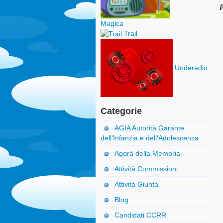
Magica
Trail
Underadio
Categorie
AGIA Autorità Garante
dell'Infanzia e dell'Adolescenza
Agorà della Memoria
Attività Commissioni
Attività Giunta
Blog
Candidati CCRR