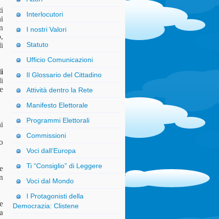
i
Interlocutori
hi
n
I nostri Valori
,
Statuto
i
Ufficio Comunicazioni
i
Il Glossario del Cittadino
i
e
Attività dentro la Rete
Manifesto Elettorale
Programmi Elettorali
i
Commissioni
vo
Voci dall’Europa
Ti “Consiglio” di Leggere
e
n
Voci dal Mondo
I Protagonisti della
e
Democrazia: Clistene
ca