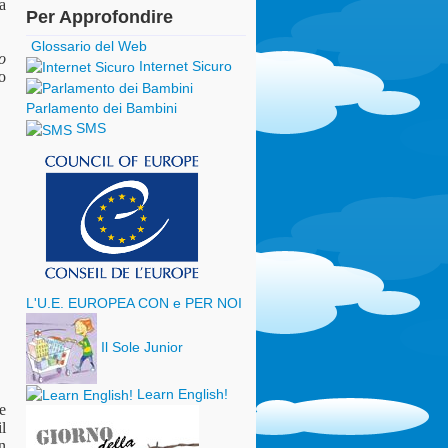
a
Per Approfondire
Glossario del Web
o
Internet Sicuro
o
Parlamento dei Bambini
SMS
L'U.E. EUROPEA CON e PER NOI
Il Sole Junior
Learn English!
e
il
on