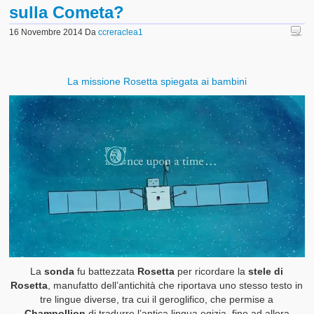
sulla Cometa?
16 Novembre 2014
Da
ccreraclea1
La missione Rosetta spiegata ai bambini
La
sonda
fu battezzata
Rosetta
per ricordare la
stele di
Rosetta
, manufatto dell’antichità che riportava uno stesso testo in
tre lingue diverse, tra cui il geroglifico, che permise a
Champollion
di tradurre l’antica lingua egizia, fino ad allora