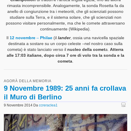
rimasta incomprensibile. Analogamente, la sonda Rosetta fa da
anello di congiunzione tra i meteoriti, che gli scienziati possono
studiare sulla Terra, e il sistema solare, che gli scienziati non
possono visitare personalmente, ma che le comete attraversano
continuamente (Wikipedia).
Il
12 novembre
–
Philae
(il
lander
, ossia una navicella spaziale
destinata a sostare su un corpo celeste –nel nostro caso sulla
cometa) è stato lanciato verso il
nucleo della comet
a.
Atterra
alle 17:03 italiane, dopo circa 7 ore di volo tra la sonda e la
cometa
.
AGORÀ DELLA MEMORIA
9 Novembre 1989: 25 anni fa crollava
il Muro di Berlino
9 Novembre 2014
Da
ccreraclea1