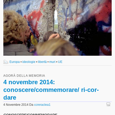
Europa
•
ideologie
•
libertà
•
muri
•
UE
AGORÀ DELLA MEMORIA
4 novembre 2014:
conoscere/commemorare/ ri-cor-
dare
4 Novembre 2014
Da
ccreraclea1
CONOSCERE/COMMEMORARE