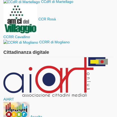
CCdR di Martellago
CCR Rosà
CCRR Cavallino
CCRR di Mogliano
Cittadinanza digitale
AIART
Ascolta