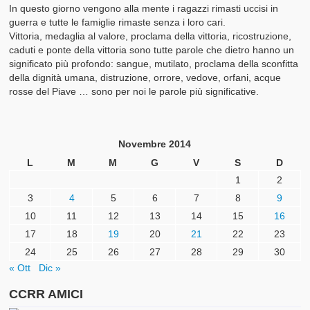
In questo giorno vengono alla mente i ragazzi rimasti uccisi in
guerra e tutte le famiglie rimaste senza i loro cari.
Vittoria, medaglia al valore, proclama della vittoria, ricostruzione,
caduti e ponte della vittoria sono tutte parole che dietro hanno un
significato più profondo: sangue, mutilato, proclama della sconfitta
della dignità umana, distruzione, orrore, vedove, orfani, acque
rosse del Piave … sono per noi le parole più significative.
Novembre 2014
L
M
M
G
V
S
D
1
2
3
4
5
6
7
8
9
10
11
12
13
14
15
16
17
18
19
20
21
22
23
24
25
26
27
28
29
30
« Ott
Dic »
CCRR AMICI