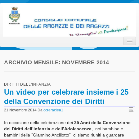
Consiglio Comunale delle
Ti 'Consiglio' di Partecipare!
Ragazze e dei Ragazzi della
Città di Eraclea
ARCHIVIO MENSILE:
NOVEMBRE 2014
Home
DIRITTI DELL'INFANZIA
Promotori
Un video per celebrare insieme i 25
della Convenzione dei Diritti
Attori
21 Novembre 2014
Da
ccreraclea1
Interlocutori
In occasione della celebrazione dei
25 Anni della Convenzione
Il Progetto
dei Diritti dell’Infanzia e dell’Adolescenza
, noi bambine e
bambini della “Giannino Ancillotto” ci siamo riuniti a guardare
Statuto