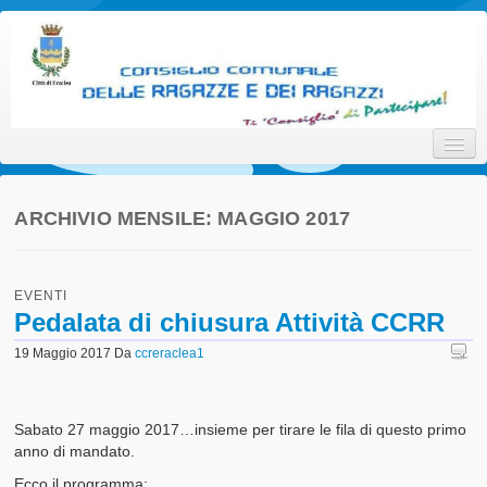
Consiglio Comunale delle
Ti 'Consiglio' di Partecipare!
Ragazze e dei Ragazzi della
Città di Eraclea
ARCHIVIO MENSILE:
MAGGIO 2017
Home
EVENTI
Promotori
Pedalata di chiusura Attività CCRR
Attori
19 Maggio 2017
Da
ccreraclea1
Interlocutori
Sabato 27 maggio 2017…insieme per tirare le fila di questo primo
Il Progetto
anno di mandato.
Statuto
Ecco il programma: