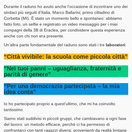
Durante il raduno ho avuto anche l’occasione di incontrare uno dei
sindaci più seguiti d’Italia, Marco Ballarini, primo cittadino di
Corbetta (MI). È stato un momento bello e spontaneo: abbiamo
fatto foto, un selfie e registrato un video messaggio per i miei
compagni della 3B di Eraclea, per condividere questa esperienza
anche con chi non era presente.
Un’altra parte fondamentale del raduno sono stati i tre
laboratori
:
“Città vivibile: la scuola come piccola città”
“Nei tuoi panni – uguaglianza, fraternità e
parità di genere”
“Per una democrazia partecipata – la mia
idea conta”
Io ho partecipato proprio a quest’ultimo, che mi ha coinvolto
tantissimo.
Siamo stati suddivisi in piccoli gruppi, che cambiavano a ogni fase
del lavoro: un metodo efficace, perchè ci ha permesso di
confrontarci con tanti ragazzi diversi, provenienti da realtà lontane