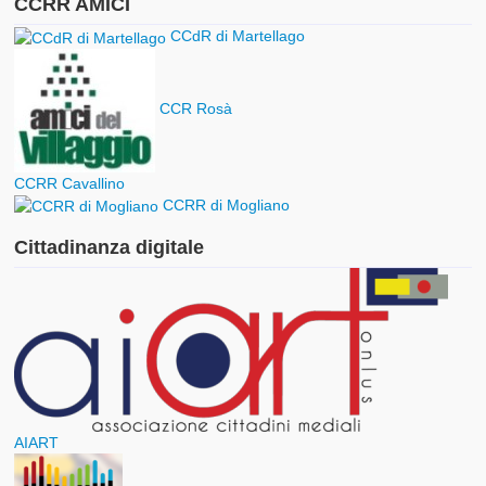
CCRR AMICI
CCdR di Martellago
CCR Rosà
CCRR Cavallino
CCRR di Mogliano
Cittadinanza digitale
AIART