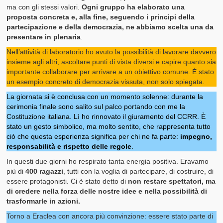
ma con gli stessi valori.
Ogni gruppo ha elaborato una
proposta concreta e, alla fine, seguendo i principi della
partecipazione e della democrazia, ne abbiamo scelta una da
presentare in plenaria
.
Nell’attività di laboratorio ho avuto la possibilità di lavorare davvero
insieme agli altri, ascoltare punti di vista diversi e capire quanto sia
importante collaborare per arrivare a un obiettivo comune. È stato
un esempio concreto di democrazia vissuta, non solo spiegata.
La giornata si è conclusa con un momento solenne: durante la
cerimonia finale sono salito sul palco portando con me la
Costituzione italiana. Lì ho rinnovato il giuramento del CCRR. È
stato un gesto simbolico, ma molto sentito, che rappresenta tutto
ciò che questa esperienza significa per chi ne fa parte:
impegno,
responsabilità e rispetto delle regole
.
In questi due giorni ho respirato tanta energia positiva. Eravamo
più di
400 ragazzi
, tutti con la voglia di partecipare, di costruire, di
essere protagonisti. Ci è stato detto di
non restare spettatori, ma
di credere nella forza delle nostre idee e nella possibilità di
trasformarle in azioni.
Torno a Eraclea con ancora più convinzione: essere stato parte di