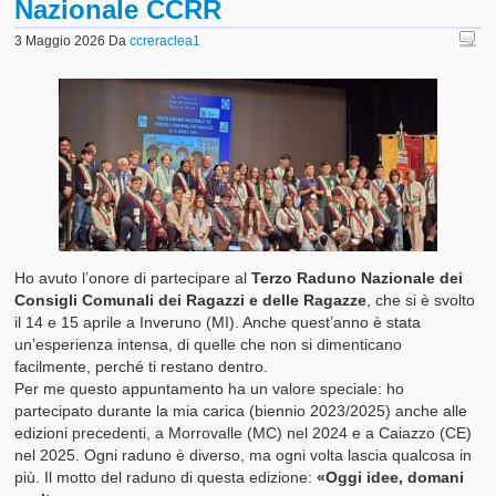
Nazionale CCRR
I nostri Valori
3 Maggio 2026
Da
ccreraclea1
Il Glossario del Cittadino
Ho avuto l’onore di partecipare al
Terzo Raduno Nazionale dei
Consigli Comunali dei Ragazzi e delle Ragazze
, che si è svolto
il 14 e 15 aprile a Inveruno (MI). Anche quest’anno è stata
un’esperienza intensa, di quelle che non si dimenticano
facilmente, perché ti restano dentro.
Per me questo appuntamento ha un valore speciale: ho
partecipato durante la mia carica (biennio 2023/2025) anche alle
edizioni precedenti, a Morrovalle (MC) nel 2024 e a Caiazzo (CE)
nel 2025. Ogni raduno è diverso, ma ogni volta lascia qualcosa in
più. Il motto del raduno di questa edizione:
«Oggi idee, domani