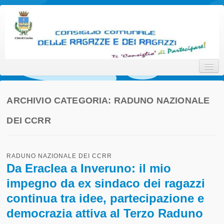
Consiglio Comunale delle
Ti 'Consiglio' di Partecipare!
Ragazze e dei Ragazzi della
Città di Eraclea
ARCHIVIO CATEGORIA:
RADUNO NAZIONALE
DEI CCRR
Home
Promotori
RADUNO NAZIONALE DEI CCRR
Attori
Da Eraclea a Inveruno: il mio
impegno da ex sindaco dei ragazzi
Interlocutori
continua tra idee, partecipazione e
Il Progetto
democrazia attiva al Terzo Raduno
Statuto