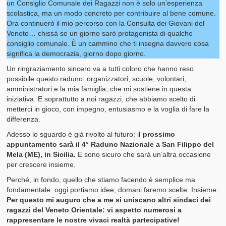
un Consiglio Comunale dei Ragazzi non è solo un’esperienza
scolastica, ma un modo concreto per contribuire al bene comune.
Ora continuerò il mio percorso con la Consulta dei Giovani del
Veneto… chissà se un giorno sarò protagonista di qualche
consiglio comunale. È un cammino che ti insegna davvero cosa
significa la democrazia, giorno dopo giorno.
Un ringraziamento sincero va a tutti coloro che hanno reso
possibile questo raduno: organizzatori, scuole, volontari,
amministratori e la mia famiglia, che mi sostiene in questa
iniziativa. E soprattutto a noi ragazzi, che abbiamo scelto di
metterci in gioco, con impegno, entusiasmo e la voglia di fare la
differenza.
Adesso lo sguardo è già rivolto al futuro: i
l prossimo
appuntamento sarà il 4° Raduno Nazionale a San Filippo del
Mela (ME), in Sicilia.
E sono sicuro che sarà un’altra occasione
per crescere insieme.
Perché, in fondo, quello che stiamo facendo è semplice ma
fondamentale: oggi portiamo idee, domani faremo scelte. Insieme.
Per questo mi auguro che a me si uniscano altri sindaci dei
ragazzi del Veneto Orientale: vi aspetto numerosi a
rappresentare le nostre vivaci realtà partecipative!