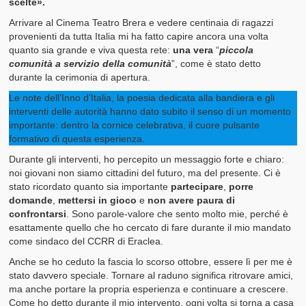
scelte».
Arrivare al Cinema Teatro Brera e vedere centinaia di ragazzi
provenienti da tutta Italia mi ha fatto capire ancora una volta
quanto sia grande e viva questa rete:
una vera
“
piccola
comunità a servizio della comunità
”, come è stato detto
durante la cerimonia di apertura.
Le note dell’Inno d’Italia, la poesia dedicata alla bandiera e gli
interventi delle autorità hanno dato subito il senso di un momento
importante: dentro la cornice celebrativa, il cuore pulsante
formativo di questa esperienza.
Durante gli interventi, ho percepito un messaggio forte e chiaro:
noi giovani non siamo cittadini del futuro, ma del presente. Ci è
stato ricordato quanto sia importante
partecipare
,
porre
domande
,
mettersi in gioco
e
non avere paura di
confrontarsi
. Sono parole-valore che sento molto mie, perché è
esattamente quello che ho cercato di fare durante il mio mandato
come sindaco del CCRR di Eraclea.
Anche se ho ceduto la fascia lo scorso ottobre, essere lì per me è
stato davvero speciale. Tornare al raduno significa ritrovare amici,
ma anche portare la propria esperienza e continuare a crescere.
Come ho detto durante il mio intervento, ogni volta si torna a casa