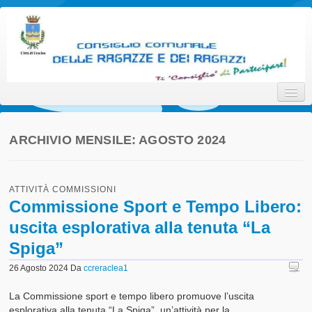
Consiglio Comunale delle
Ti 'Consiglio' di Partecipare!
Ragazze e dei Ragazzi della
Città di Eraclea
ARCHIVIO MENSILE:
AGOSTO 2024
Home
ATTIVITÀ COMMISSIONI
Promotori
Commissione Sport e Tempo Libero:
uscita esplorativa alla tenuta “La
Attori
Spiga”
Interlocutori
26 Agosto 2024
Da
ccreraclea1
Il Progetto
La Commissione sport e tempo libero promuove l’uscita
Statuto
esplorativa alla tenuta “La Spiga”, un’attività per la