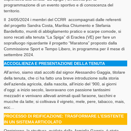
programmazione di un evento sportivo e di conoscenza del
I nostri Valori
territorio.
Il 24/05/2024 i membri del CCRR accompagnati dalle referenti
Il Glossario del Cittadino
del progetto Sandra Costa, Marilisa Chiumento e Stefania
Bardellotto, muniti di abbigliamento pratico e scarpe comode, si
sono recati alla tenuta “La Spiga” di Eraclea (VE) per fare un
sopralluogo riguardante il progetto “Maratona” proposto dalla
Commissione Sport e Tempo Libero, in programma per il mese di
settembre 2024.
ACCOGLIENZA E PRESENTAZIONE DELLA TENUTA
All’arrivo, siamo stati accolti dal signor Alessandro Gaggia, titolare
della tenuta, che ci ha fatto una breve introduzione sulla storia
dell’azienda agricola, dalla nascita, all’inizio del ‘900, ai giorni
d’oggi: a inizio secolo, lavoravano con passione tantissimi
mezzadri e venivano allevati animali quali faraone, tacchini e
mucche da latte; si coltivava il vigneto, mele, pere, tabacco, mais,
ecc…
PROCESSO DI REIFICAZIONE: TRASFORMARE L’ESISTENTE
IN UN SISTEMA ARTICOLATO
Oggigiorno, la struttura, guidata dalla famiglia Gaggia, è stata