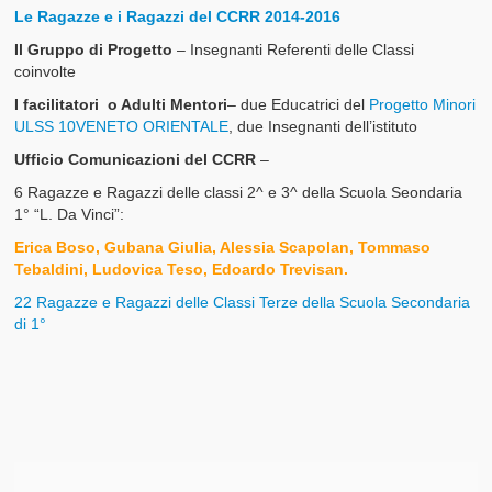
Le Ragazze e i Ragazzi del CCRR 2014-2016
I nostri Valori
Il Gruppo di Progetto
– Insegnanti Referenti delle Classi
coinvolte
Il Glossario del Cittadino
I facilitatori o Adulti Mentori
– due Educatrici del
Progetto Minori
ULSS 10VENETO ORIENTALE
, due Insegnanti dell’istituto
Ufficio Comunicazioni del CCRR
–
6 Ragazze e Ragazzi delle classi 2^ e 3^ della Scuola Seondaria
1° “L. Da Vinci”:
Erica Boso, Gubana Giulia, Alessia Scapolan, Tommaso
Tebaldini, Ludovica Teso, Edoardo Trevisan.
22 Ragazze e Ragazzi delle Classi Terze della Scuola Secondaria
di 1°