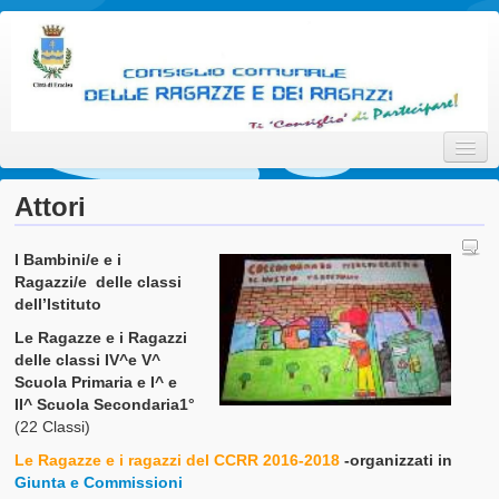
Consiglio Comunale delle
Ti 'Consiglio' di Partecipare!
Ragazze e dei Ragazzi della
Città di Eraclea
Attori
I Bambini/e e i
Home
Ragazzi/e delle classi
dell’Istituto
Promotori
Le Ragazze e i Ragazzi
Attori
delle classi IV^e V^
Scuola Primaria e I^ e
Interlocutori
II^ Scuola Secondaria1°
(22 Classi)
Il Progetto
Le Ragazze e i ragazzi del CCRR 2016-2018
-organizzati in
Giunta e Commissioni
Statuto