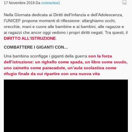
17 Novembre 2018
Da
ccreraclea1
Nella Giornata dedicata ai Diritti dell’Infanzia e dell’Adolescenza,
l’UNICEF propone momenti di riflessione: allarghiamo occhi,
orecchie, mani e cuore alle bambine e ai bambini, alle ragazze e
ai ragazzi che ancor oggi vedono i propri diritti negati. Tra questi, il
DIRITTO ALL’ISTRUZIONE
.
COMBATTERE I GIGANTI CON…
Una bambina sconfigge i giganti della guerra
con la forza
dell’istruzione: un righello come spada, un libro come scudo,
uno zainetto come paracadute, un’aula scolastica come
rifugio finale da cui ripartire con una nuova vita