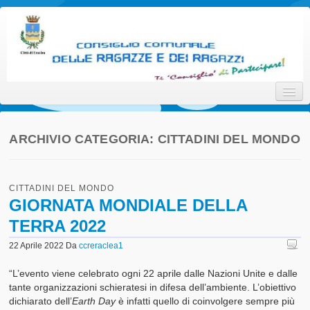
Consiglio Comunale delle
Ti 'Consiglio' di Partecipare!
Ragazze e dei Ragazzi della
Città di Eraclea
ARCHIVIO CATEGORIA:
CITTADINI DEL MONDO
Home
CITTADINI DEL MONDO
Promotori
GIORNATA MONDIALE DELLA
TERRA 2022
Attori
22 Aprile 2022
Da
ccreraclea1
Interlocutori
“L’evento viene celebrato ogni 22 aprile dalle Nazioni Unite e dalle
Il Progetto
tante organizzazioni schieratesi in difesa dell’ambiente. L’obiettivo
dichiarato dell’
Earth Day
è infatti quello di coinvolgere sempre più
Statuto