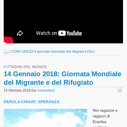
CCRR UNICEF
•
giornata mondiale del rifugiato
•
ONU
CITTADINI DEL MONDO
14 Gennaio 2018: Giornata Mondiale
del Migrante e del Rifugiato
15 Gennaio 2018
Da
ccreraclea1
PAROLA CHIAVE: SPERANZA
Noi ragazze e
ragazzi di
Eraclea