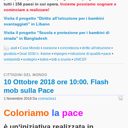
tutti i 156 paesi in cui opera.
Insieme possiamo sognare e
cominciare a realizzare!
Visita il progetto “Diritto all’istruzione per i bambini
svantaggiati” in Libano
Visita il progetto “Scuola e protezione per i bambini di
strada” in Bangladesh
aiuti
•
Casa Mondo
•
coesione
•
concretezza
•
diritto all'istruzione
•
giustizia
•
Goal 2030 n. 4sione
•
impegno
•
istruzione di qualità
•
pace
•
solidarietà
•
sostegno
•
tutela
•
tutti a scuola
•
UNICEF
CITTADINI DEL MONDO
10 Ottobre 2018 ore 10:00. Flash
mob sulla Pace
1 Novembre 2018
Da
ccreraclea1
Coloriamo
la
pace
è un’iniziativa realizzata in