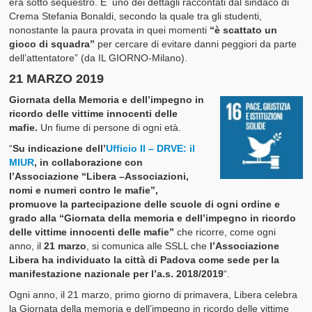
era sotto sequestro. È uno dei dettagli raccontati dal sindaco di
Crema Stefania Bonaldi, secondo la quale tra gli studenti,
nonostante la paura provata in quei momenti
“è scattato un
gioco di squadra”
per cercare di evitare danni peggiori da parte
dell’attentatore” (da IL GIORNO-Milano).
21 MARZO 2019
Giornata della Memoria e dell’impegno in
ricordo delle vittime innocenti delle
mafie.
Un fiume di persone di ogni età.
“
Su indicazione dell’
Ufficio II – DRVE: il
MIUR
, in collaborazione con
l’Associazione “Libera –Associazioni,
nomi e numeri contro le mafie”,
promuove la partecipazione delle scuole di ogni ordine e
grado alla “Giornata della memoria e dell’impegno in ricordo
delle vittime innocenti delle mafie”
che ricorre, come ogni
anno, il
21 marzo
, si comunica alle SSLL che
l’Associazione
Libera ha individuato la città di Padova come sede per la
manifestazione nazionale per l’a.s. 2018/2019
“.
Ogni anno, il 21 marzo, primo giorno di primavera, Libera celebra
la Giornata della memoria e dell’impegno in ricordo delle vittime