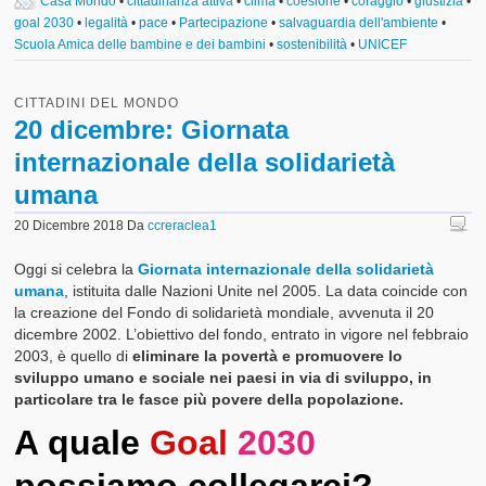
Casa Mondo
•
cittadinanza attiva
•
clima
•
coesione
•
coraggio
•
giustizia
•
goal 2030
•
legalità
•
pace
•
Partecipazione
•
salvaguardia dell'ambiente
•
Scuola Amica delle bambine e dei bambini
•
sostenibilità
•
UNICEF
CITTADINI DEL MONDO
20 dicembre: Giornata
internazionale della solidarietà
umana
20 Dicembre 2018
Da
ccreraclea1
Oggi si celebra la
Giornata internazionale della solidarietà
umana
, istituita dalle Nazioni Unite nel 2005. La data coincide con
la creazione del Fondo di solidarietà mondiale, avvenuta il 20
dicembre 2002. L’obiettivo del fondo, entrato in vigore nel febbraio
2003, è quello di
eliminare la povertà e promuovere lo
sviluppo umano e sociale nei paesi in via di sviluppo, in
particolare tra le fasce più povere della popolazione.
A quale
Goal
2030
possiamo collegarci?