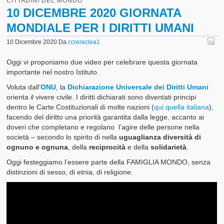
CITTADINI DEL MONDO
10 DICEMBRE 2020 GIORNATA
MONDIALE PER I DIRITTI UMANI
10 Dicembre 2020
Da
ccreraclea1
Oggi vi proponiamo due video per celebrare questa giornata
importante nel nostro Istituto.
Voluta dall’
ONU
, la
Dichiarazione Universale dei Diritti Umani
orienta il vivere civile. I diritti dichiarati sono diventati principi
dentro le Carte Costituzionali di molte nazioni (
qui quella italiana
),
facendo del diritto una priorità garantita dalla legge, accanto ai
doveri che completano e regolano l’agire delle persone nella
società – secondo lo spirito di nella
uguaglianza
diversità di
ognuno e ognuna
, della
reciprocità
e della
solidarietà
.
Oggi festeggiamo l’essere parte della FAMIGLIA MONDO, senza
distinzioni di sesso, di etnia, di religione.