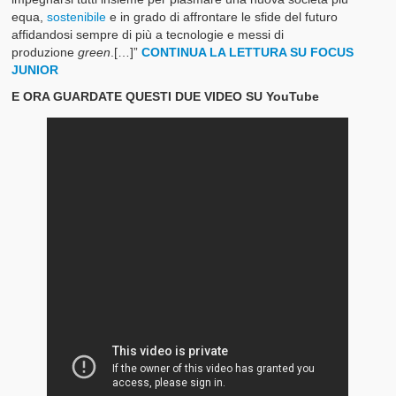
equa,
sostenibile
e in grado di affrontare le sfide del futuro
affidandosi sempre di più a tecnologie e messi di
produzione
green
.[…]”
CONTINUA LA LETTURA SU FOCUS
JUNIOR
E ORA GUARDATE QUESTI DUE VIDEO SU YouTube