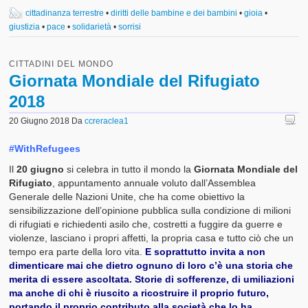
cittadinanza terrestre
•
diritti delle bambine e dei bambini
•
gioia
•
giustizia
•
pace
•
solidarietà
•
sorrisi
CITTADINI DEL MONDO
Giornata Mondiale del Rifugiato
2018
20 Giugno 2018
Da
ccreraclea1
#WithRefugees
Il
20 giugno
si celebra in tutto il mondo la
Giornata Mondiale del
Rifugiato
, appuntamento annuale voluto dall’Assemblea
Generale delle Nazioni Unite, che ha come obiettivo la
sensibilizzazione dell’opinione pubblica sulla condizione di milioni
di rifugiati e richiedenti asilo che, costretti a fuggire da guerre e
violenze, lasciano i propri affetti, la propria casa e tutto ciò che un
tempo era parte della loro vita.
E soprattutto invita a non
dimenticare mai che dietro ognuno di loro c’è una storia che
merita di essere ascoltata. Storie di sofferenze, di umiliazioni
ma anche di chi è riuscito a ricostruire il proprio futuro,
portando il proprio contributo alla società che lo ha