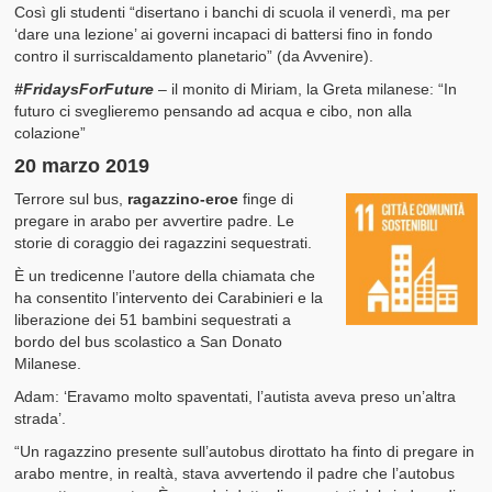
Così gli studenti “disertano i banchi di scuola il venerdì, ma per
‘dare una lezione’ ai governi incapaci di battersi fino in fondo
contro il surriscaldamento planetario” (da Avvenire).
#FridaysForFuture
– il monito di Miriam, la Greta milanese: “In
futuro ci sveglieremo pensando ad acqua e cibo, non alla
colazione”
20 marzo 2019
Terrore sul bus,
ragazzino-eroe
finge di
pregare in arabo per avvertire padre. Le
storie di coraggio dei ragazzini sequestrati.
È un tredicenne l’autore della chiamata che
ha consentito l’intervento dei Carabinieri e la
liberazione dei 51 bambini sequestrati a
bordo del bus scolastico a San Donato
Milanese.
Adam: ‘Eravamo molto spaventati, l’autista aveva preso un’altra
strada’.
“Un ragazzino presente sull’autobus dirottato ha finto di pregare in
arabo mentre, in realtà, stava avvertendo il padre che l’autobus