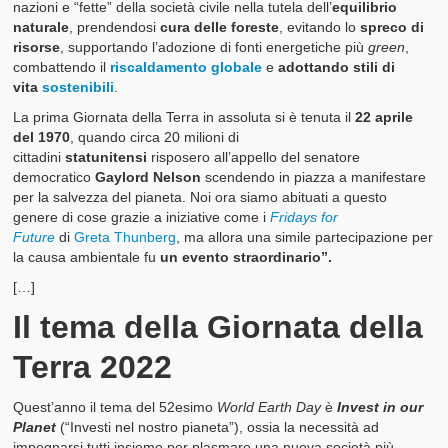
nazioni e “fette” della società civile nella tutela dell’
equilibrio
naturale
, prendendosi
cura delle foreste
, evitando lo
spreco di
I nostri Valori
risorse
, supportando l’adozione di fonti energetiche più
green
,
combattendo il
riscaldamento globale
e
adottando stili di
Il Glossario del Cittadino
vita
sostenibili
.
La prima Giornata della Terra in assoluta si è tenuta il
22 aprile
del 1970
, quando circa 20 milioni di
cittadini
statunitensi
risposero all’appello del senatore
democratico
Gaylord Nelson
scendendo in piazza a manifestare
per la salvezza del pianeta. Noi ora siamo abituati a questo
genere di cose grazie a iniziative come i
Fridays for
Future
di
Greta Thunberg
, ma allora una simile partecipazione per
la causa ambientale fu
un evento straordinario”.
[…]
Il tema della Giornata della
Terra 2022
Quest’anno il tema del 52esimo
World Earth Day
è
Invest in our
Planet
(“Investi nel nostro pianeta”), ossia la necessità ad
impegnarsi tutti insieme per plasmare una nuova società più