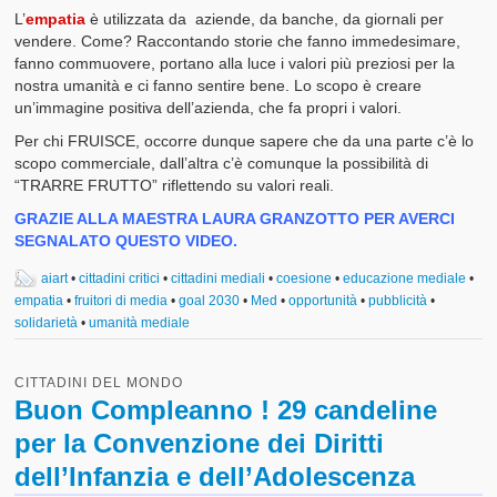
L’
empatia
è utilizzata da aziende, da banche, da giornali per
vendere. Come? Raccontando storie che fanno immedesimare,
fanno commuovere, portano alla luce i valori più preziosi per la
nostra umanità e ci fanno sentire bene. Lo scopo è creare
un’immagine positiva dell’azienda, che fa propri i valori.
Per chi FRUISCE, occorre dunque sapere che da una parte c’è lo
scopo commerciale, dall’altra c’è comunque la possibilità di
“TRARRE FRUTTO” riflettendo su valori reali.
GRAZIE ALLA MAESTRA LAURA GRANZOTTO PER AVERCI
SEGNALATO QUESTO VIDEO.
aiart
•
cittadini critici
•
cittadini mediali
•
coesione
•
educazione mediale
•
empatia
•
fruitori di media
•
goal 2030
•
Med
•
opportunità
•
pubblicità
•
solidarietà
•
umanità mediale
CITTADINI DEL MONDO
Buon Compleanno ! 29 candeline
per la Convenzione dei Diritti
dell’Infanzia e dell’Adolescenza