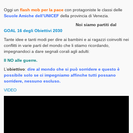
Oggi un
flash mob per la pace
con protagoniste le classi delle
Scuole Amiche dell’UNICEF
della provincia di Venezia.
Noi siamo partiti dal
GOAL 16 degli Obiettivi 2030
Tante idee e tanti modi per dire ai bambini e ai ragazzi coinvolti nei
conflitti in varie parti del mondo che li stiamo ricordando,
impegnandoci a dare segnali corali agli adulti:
Il NO alle guerre.
L’
obiettivo
:
dire al mondo che si può sorridere e questo è
possibile solo se ci impegniamo affinche tutti possano
sorridere, nessuno escluso.
VIDEO