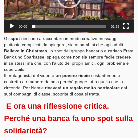
00:00
01:28
Gli
spot
riescono a raccontare in modo creativo messaggi
piuttosto complicati da spiegare, sia ai bambini che agli adulti.
Believe in Christmas
, lo spot del gruppo bancario austriaco Erste
Bank und Sparkasse, spiega come non sia sempre facile credere
in se stessi ma che, con l’aiuto dei propri amici, ogni problema è
superabile.
Il protagonista del video è
un povero riccio
costantemente
costretto a rimanere da solo perché punge tutto quello che lo
circonda. Per Natale
riceverà un regalo molto particolare
dai
suoi compagni di classe, scoprite di cosa si tratta.
E ora una riflessione critica.
Perché una banca fa uno spot sulla
solidarietà?