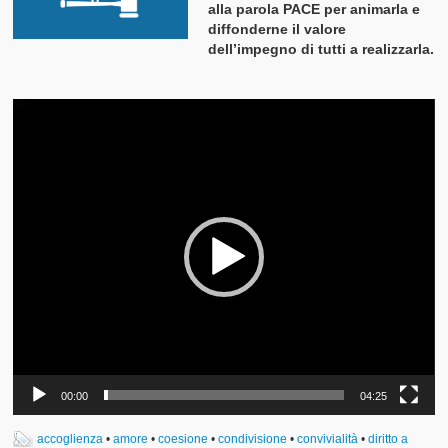
alla parola PACE per animarla e
diffonderne il valore
dell’impegno di tutti a realizzarla.
Video
Player
00:00
04:25
accoglienza
•
amore
•
coesione
•
condivisione
•
convivialità
•
diritto a