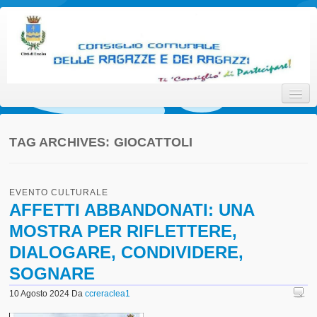
Consiglio Comunale delle
Ti 'Consiglio' di Partecipare!
Ragazze e dei Ragazzi della
Città di Eraclea
TAG ARCHIVES:
GIOCATTOLI
Home
EVENTO CULTURALE
Promotori
AFFETTI ABBANDONATI: UNA
MOSTRA PER RIFLETTERE,
Attori
DIALOGARE, CONDIVIDERE,
Interlocutori
SOGNARE
Il Progetto
10 Agosto 2024
Da
ccreraclea1
Statuto