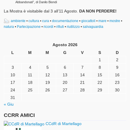
Abbandonati”, di Danilo Biondi
La Mostra è visitabile dal 3 all’11 Agosto.
DA NON PERDERE!
ambiente
•
cultura
•
cura
•
documentazione
•
giocattoli
•
mare
•
mostre
•
natura
•
Partecipazione
•
ricordi
•
rifiuti
•
riutilizzo
•
salvaguardia
Agosto 2026
L
M
M
G
V
S
D
1
2
3
4
5
6
7
8
9
10
11
12
13
14
15
16
17
18
19
20
21
22
23
24
25
26
27
28
29
30
31
« Giu
CCRR AMICI
CCdR di Martellago