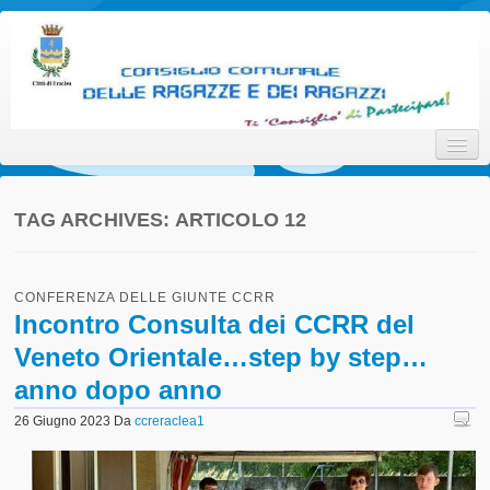
Consiglio Comunale delle
Ti 'Consiglio' di Partecipare!
Ragazze e dei Ragazzi della
Città di Eraclea
TAG ARCHIVES:
ARTICOLO 12
Home
CONFERENZA DELLE GIUNTE CCRR
Promotori
Incontro Consulta dei CCRR del
Veneto Orientale…step by step…
Attori
anno dopo anno
Interlocutori
26 Giugno 2023
Da
ccreraclea1
Il Progetto
Statuto