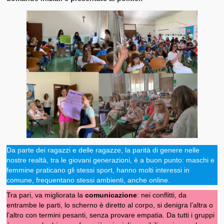
Da parte dei ragazzi e delle ragazze, la parità di genere nelle
nostre realtà, tra le giovani generazioni, è a buon punto: maschi e
femmine praticano gli stessi sport, hanno molti interessi in
comune, frequentano stessi ambienti, anche online.
Tra pari, va migliorata la
comunicazione
: nei conflitti, da
entrambe le parti, lo scherno è diretto al corpo, si denigra l’altra o
l’altro con termini pesanti, senza provare empatia. Da tutti i gruppi