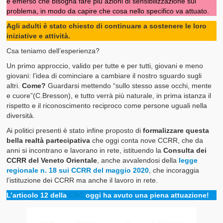
è emerso che bisogna fare più azioni di sensibilizzazione sul
problema, in modo da capire che cosa nello specifico va attuato.
Agli adulti è stato chiesto di continuare a sostenere le loro
iniziative e attività.
Csa teniamo dell’esperienza?
Un primo approccio, valido per tutte e per tutti, giovani e meno
giovani: l’idea di cominciare a cambiare il nostro sguardo sugli
altri.
Come?
Guardarsi mettendo “sullo stesso asse occhi, mente
e cuore”(C.Bresson), e tutto verrà più naturale, in prima istanza il
rispetto e il riconoscimento reciproco come persone uguali nella
diversità.
Ai politici presenti è stato infine proposto di
formalizzare questa
bella realtà partecipativa
che oggi conta nove CCRR, che da
anni si incontrano e lavorano in rete, istituendo la
Consulta dei
CCRR del Veneto Orientale
, anche avvalendosi della
legge
regionale n. 18 sui CCRR del maggio 2020
, che incoraggia
l’istituzione dei CCRR ma anche il lavoro in rete.
L’articolo 12 della
CRC
oggi ha avuto una piena attuazione!