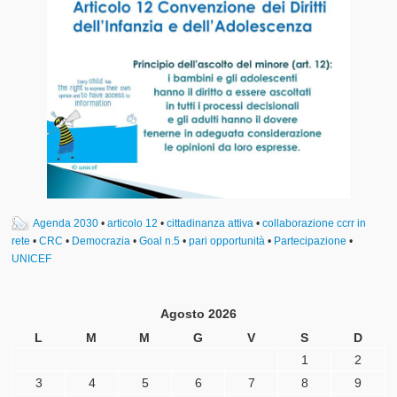
Agenda 2030
•
articolo 12
•
cittadinanza attiva
•
collaborazione ccrr in
rete
•
CRC
•
Democrazia
•
Goal n.5
•
pari opportunità
•
Partecipazione
•
UNICEF
Agosto 2026
L
M
M
G
V
S
D
1
2
3
4
5
6
7
8
9