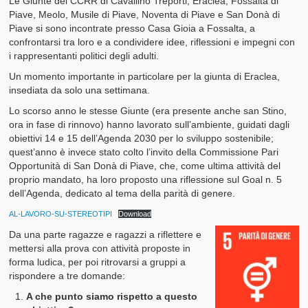
Le Giunte dei CCRR di Cavallino Treporti, Eraclea, Fossalta di
Piave, Meolo, Musile di Piave, Noventa di Piave e San Donà di
Piave si sono incontrate presso Casa Gioia a Fossalta, a
confrontarsi tra loro e a condividere idee, riflessioni e impegni con
i rappresentanti politici degli adulti.
Un momento importante in particolare per la giunta di Eraclea,
insediata da solo una settimana.
Lo scorso anno le stesse Giunte (era presente anche san Stino,
ora in fase di rinnovo) hanno lavorato sull’ambiente, guidati dagli
obiettivi 14 e 15 dell’Agenda 2030 per lo sviluppo sostenibile;
quest’anno è invece stato colto l’invito della Commissione Pari
Opportunità di San Donà di Piave, che, come ultima attività del
proprio mandato, ha loro proposto una riflessione sul Goal n. 5
dell’Agenda, dedicato al tema della parità di genere.
AL-LAVORO-SU-STEREOTIPI
Download
Da una parte ragazze e ragazzi a riflettere e
mettersi alla prova con attività proposte in
forma ludica, per poi ritrovarsi a gruppi a
rispondere a tre domande:
A che punto siamo rispetto a questo