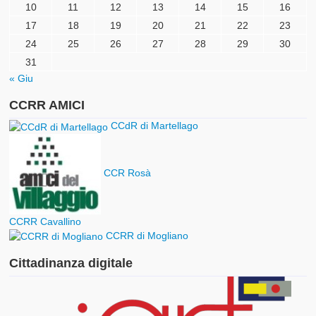
10
11
12
13
14
15
16
17
18
19
20
21
22
23
24
25
26
27
28
29
30
31
« Giu
CCRR AMICI
CCdR di Martellago
CCR Rosà
CCRR Cavallino
CCRR di Mogliano
Cittadinanza digitale