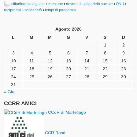
cittadinanza digitale
•
coesione
•
dovere di solidarietà sociale
•
ONU
•
reciprocità
•
solidarietà
•
tempi di pandemia
Agosto 2026
L
M
M
G
V
S
D
1
2
3
4
5
6
7
8
9
10
11
12
13
14
15
16
17
18
19
20
21
22
23
24
25
26
27
28
29
30
31
« Giu
CCRR AMICI
CCdR di Martellago
CCR Rosà