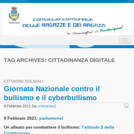
Consiglio Comunale delle
Ti 'Consiglio' di Partecipare!
Ragazze e dei Ragazzi della
Città di Eraclea
TAG ARCHIVES:
CITTADINANZA DIGITALE
Home
CITTADINI SOLIDALI
Promotori
Giornata Nazionale contro il
bullismo e il cyberbullismo
Attori
8 Febbraio 2021
Da
ccreraclea1
Interlocutori
9 Febbraio 2021:
parliamone
!
Il Progetto
Un alleato per combattere il bullismo:
l’articolo 2 della
Statuto
Costituzione.