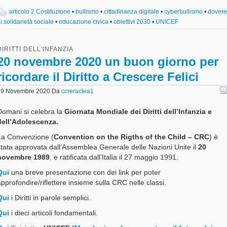
articolo 2 Costituzione
•
bullismo
•
cittadinanza digitale
•
cyberbullismo
•
dovere
i solidarietà sociale
•
educazione civica
•
obiettivi 2030
•
UNICEF
DIRITTI DELL'INFANZIA
20 novembre 2020 un buon giorno per
ricordare il Diritto a Crescere Felici
19 Novembre 2020
Da
ccreraclea1
Domani si celebra la
Giornata Mondiale dei Diritti dell’Infanzia e
dell’Adolescenza.
La Convenzione
(
Convention on the Rigths of the Child –
CRC
) è
stata approvata dall’Assemblea Generale delle
Nazioni Unite il
20
novembre 1989
,
e ratificata dall’Italia il 27 maggio 1991.
Qui
una breve presentazione con dei link per poter
pprofondire/riflettere insieme sulla CRC nelle classi.
Qui
i Diritti in parole semplici.
Qui
i dieci articoli fondamentali.