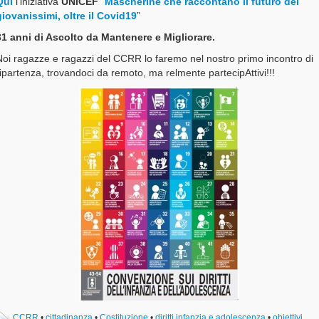
Qui
l’iniziativa
UNICEF
“
Mascherine che raccontano il futuro dei
giovanissimi, oltre il Covid19
”
31 anni di Ascolto da Mantenere e Migliorare.
Noi ragazze e ragazzi del CCRR lo faremo nel nostro primo incontro di
ipartenza, trovandoci da remoto, ma relmente partecipAttivi!!!
CCRR
•
cittadinanza
•
Costituzione
•
diritti infanzia e adolescenza
•
obiettivi