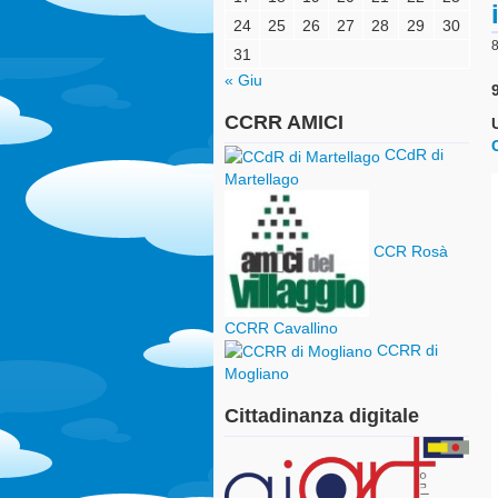
24
25
26
27
28
29
30
8
31
« Giu
CCRR AMICI
CCdR di
Martellago
CCR Rosà
CCRR Cavallino
CCRR di
Mogliano
Cittadinanza digitale