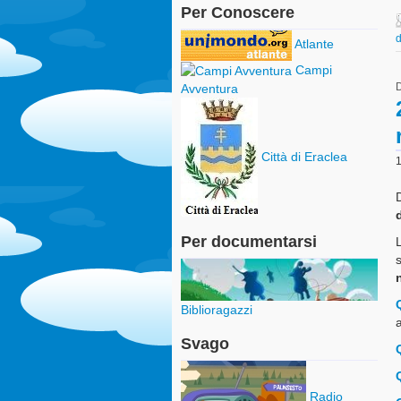
Per Conoscere
d
Atlante
Campi
Avventura
Città di Eraclea
Per documentarsi
Biblioragazzi
a
Svago
Radio