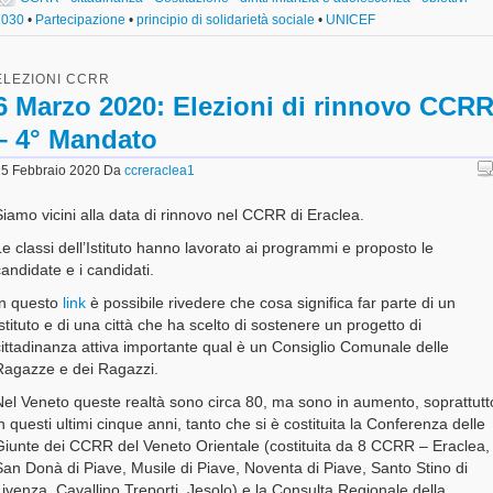
2030
•
Partecipazione
•
principio di solidarietà sociale
•
UNICEF
ELEZIONI CCRR
6 Marzo 2020: Elezioni di rinnovo CCR
– 4° Mandato
5 Febbraio 2020
Da
ccreraclea1
iamo vicini alla data di rinnovo nel CCRR di Eraclea.
e classi dell’Istituto hanno lavorato ai programmi e proposto le
andidate e i candidati.
In questo
link
è possibile rivedere che cosa significa far parte di un
stituto e di una città che ha scelto di sostenere un progetto di
ittadinanza attiva importante qual è un Consiglio Comunale delle
Ragazze e dei Ragazzi.
Nel Veneto queste realtà sono circa 80, ma sono in aumento, soprattutt
n questi ultimi cinque anni, tanto che si è costituita la Conferenza delle
Giunte dei CCRR del Veneto Orientale (costituita da 8 CCRR – Eraclea,
an Donà di Piave, Musile di Piave, Noventa di Piave, Santo Stino di
ivenza, Cavallino Treporti, Jesolo) e la Consulta Regionale della