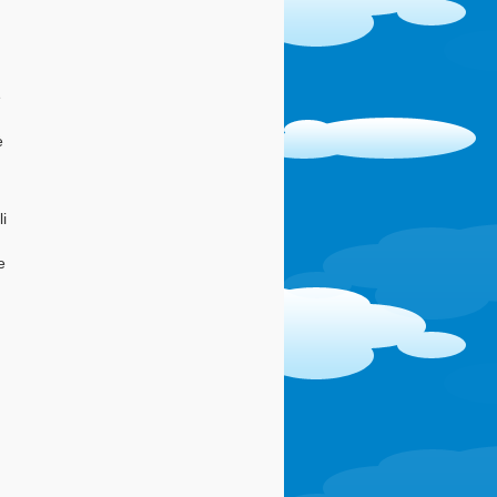
e
è
i
e