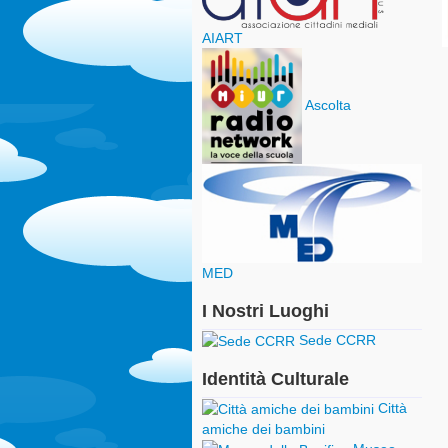
AIART
Ascolta
MED
I Nostri Luoghi
Sede CCRR
Identità Culturale
Città
amiche dei bambini