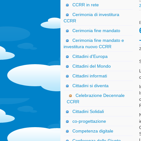
CCRR in rete
Cerimonia di investitura
CCRR
Cerimonia fine mandato
Cerimonia fine mandato e
investitura nuovo CCRR
2
Cittadini d'Europa
S
Cittadini del Mondo
L
Cittadini informati
c
Cittadini si diventa
I
Celebrazione Decennale
c
CCRR
Cittadini Solidali
i
co-progettazione
Competenza digitale
S
L
Conferenza delle Giunte