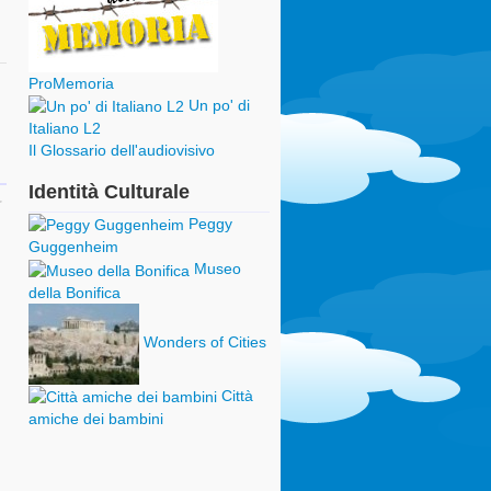
ProMemoria
Un po' di
Italiano L2
Il Glossario dell'audiovisivo
Identità Culturale
Peggy
Guggenheim
Museo
della Bonifica
Wonders of Cities
Città
amiche dei bambini