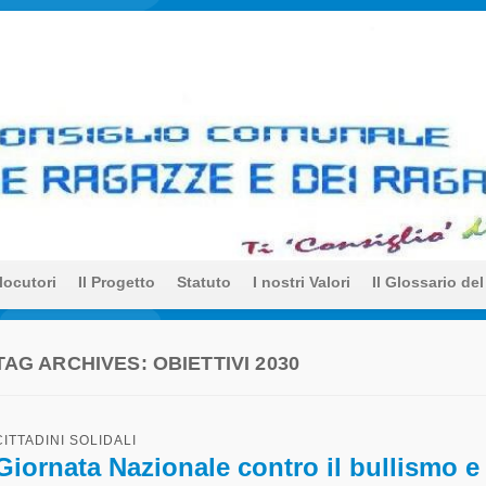
unale delle Ragazze e dei 
a
rlocutori
Il Progetto
Statuto
I nostri Valori
Il Glossario del
TAG ARCHIVES:
OBIETTIVI 2030
CITTADINI SOLIDALI
Giornata Nazionale contro il bullismo e