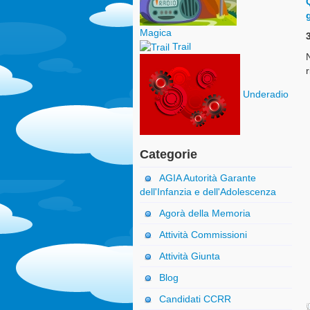
Magica
Trail
r
Underadio
Categorie
AGIA Autorità Garante
dell'Infanzia e dell'Adolescenza
Agorà della Memoria
Attività Commissioni
Attività Giunta
Blog
Candidati CCRR