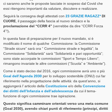
ci saranno anche le proposte lasciate in sospeso dal Covid che
essi ritengono importanti da valutare, discutere e realizzare.
Seguirà la consegna degli attestati con
23 GRAZIE RAGAZZ*
DI
CU
ORE
, il passaggio della fascia al nuovo sindaco e la
proclamazione del “CCRR 4”
(verrebbe da dire “CCRR Forza
4”!)
.
In questa fase di preparazione per il nuovo mandato, si è
modificato il nome di qualche Commissione: la Commissione
“Strade sicure” sarà ora “ Commissione strade e legalità”; la
Commissione “Solidarietà” sarà “Solidarietà e pari opportunità”;
sono state accorpate le commissioni “Sport e Tempo Libero”;
rimangono invariate le altre commissioni (“Scuola” e “Ambiente”).
Come è stato deciso dal 2016, ogni commissione avrà uno o più
Goal dell’Agenda 2030
per lo sviluppo sostenibile (ONU) cui far
riferimento nella progettazione delle attività: da quest’anno, si
aggiungerà l’ articolo della
Costituzione
e/o della
Convenzione
dei diritti dell’Infanzia e dell’adolescenza
da cui il tema-
funzione di ogni commissione trae ispirazione.
Questo significa camminare orientati verso una meta comune
(Goal 2030), avendo chiari punti di riferimento (principi, diritti