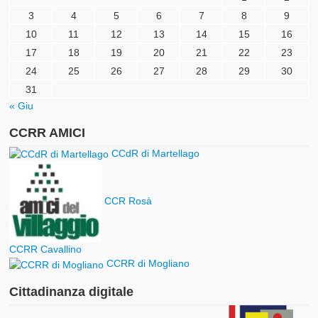
3
4
5
6
7
8
9
10
11
12
13
14
15
16
17
18
19
20
21
22
23
24
25
26
27
28
29
30
31
« Giu
CCRR AMICI
CCdR di Martellago
CCR Rosà
CCRR Cavallino
CCRR di Mogliano
Cittadinanza digitale