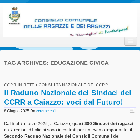
Consiglio Comunale delle
Ti 'Consiglio' di Partecipare!
Ragazze e dei Ragazzi della
Città di Eraclea
TAG ARCHIVES:
EDUCAZIONE CIVICA
Home
CCRR IN RETE
•
CONSULTA NAZIONALE DEI CCRR
Promotori
Il Raduno Nazionale dei Sindaci dei
CCRR a Caiazzo: voci dal Futuro!
Attori
8 Giugno 2025
Da
ccreraclea1
Interlocutori
Dal 5 al 7 marzo 2025, a Caiazzo, quasi
300
Sindaci dei ragazzi
Il Progetto
da 7 regioni d’Italia si sono incontrati per un evento importante: il
Secondo Raduno Nazionale dei Consigli Comunali dei
Statuto