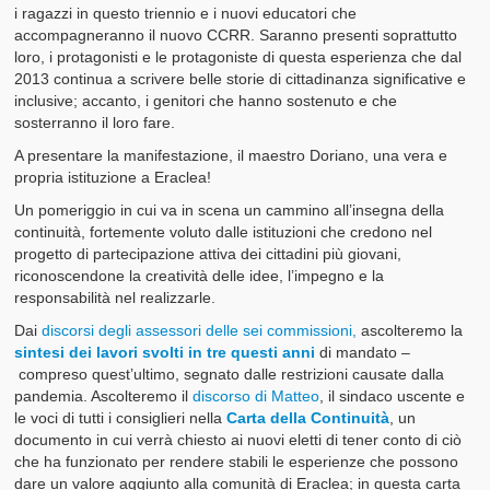
i ragazzi in questo triennio e i nuovi educatori che
accompagneranno il nuovo CCRR. Saranno presenti soprattutto
loro, i protagonisti e le protagoniste di questa esperienza che dal
2013 continua a scrivere belle storie di cittadinanza significative e
inclusive; accanto, i genitori che hanno sostenuto e che
sosterranno il loro fare.
A presentare la manifestazione, il maestro Doriano, una vera e
propria istituzione a Eraclea!
Un pomeriggio in cui va in scena un cammino all’insegna della
continuità, fortemente voluto dalle istituzioni che credono nel
progetto di partecipazione attiva dei cittadini più giovani,
riconoscendone la creatività delle idee, l’impegno e la
responsabilità nel realizzarle.
Dai
discorsi degli assessori delle sei commissioni,
ascolteremo la
sintesi dei lavori svolti in tre questi anni
di mandato –
compreso quest’ultimo, segnato dalle restrizioni causate dalla
pandemia. Ascolteremo il
discorso di Matteo
, il sindaco uscente e
le voci di tutti i consiglieri nella
Carta della Continuità
, un
documento in cui verrà chiesto ai nuovi eletti di tener conto di ciò
che ha funzionato per rendere stabili le esperienze che possono
dare un valore aggiunto alla comunità di Eraclea; in questa carta