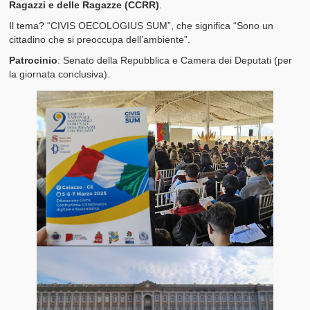
Ragazzi e delle Ragazze (CCRR)
.
I nostri Valori
Il tema? “CIVIS OECOLOGIUS SUM”, che significa “Sono un
cittadino che si preoccupa dell’ambiente”.
Il Glossario del Cittadino
Patrocinio
: Senato della Repubblica e Camera dei Deputati (per
la giornata conclusiva).