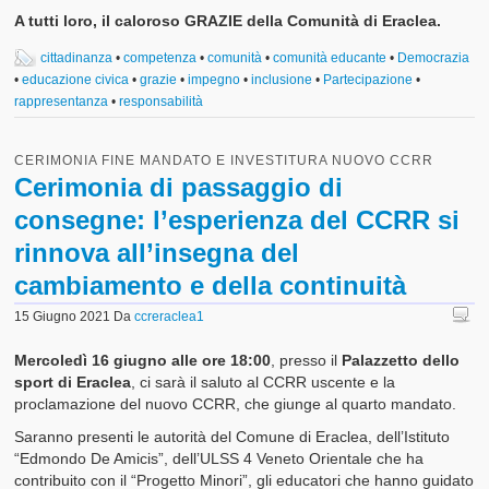
A tutti loro, il caloroso GRAZIE della Comunità di Eraclea.
cittadinanza
•
competenza
•
comunità
•
comunità educante
•
Democrazia
•
educazione civica
•
grazie
•
impegno
•
inclusione
•
Partecipazione
•
rappresentanza
•
responsabilità
CERIMONIA FINE MANDATO E INVESTITURA NUOVO CCRR
Cerimonia di passaggio di
consegne: l’esperienza del CCRR si
rinnova all’insegna del
cambiamento e della continuità
15 Giugno 2021
Da
ccreraclea1
Mercoledì 16 giugno alle ore 18:00
, presso il
Palazzetto dello
sport di Eraclea
, ci sarà il saluto al CCRR uscente e la
proclamazione del nuovo CCRR, che giunge al quarto mandato.
Saranno presenti le autorità del Comune di Eraclea, dell’Istituto
“Edmondo De Amicis”, dell’ULSS 4 Veneto Orientale che ha
contribuito con il “Progetto Minori”, gli educatori che hanno guidato