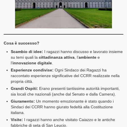
Cosa è successo?
Scambio di idee:
I ragazzi hanno discusso e lavorato insieme
su temi quali la
cittadinanza attiva
, l’
ambiente
e
l’
innovazione digitale
.
Esperienze condivise:
Ogni Sindaco dei Ragazzi ha
raccontato esperienze significative del CCRR realizzate nella
propria città.
Grandi Ospiti:
Erano presenti tantissime autorità importanti,
sia locali che nazionali (anche dal Senato e dalla Camera).
Giuramento:
Un momento emozionante è stato quando i
Sindaci dei CCRR hanno giurato fedeltà alla Costituzione
italiana.
Visite:
I ragazzi hanno anche visitato Caiazzo e le antiche
fabbriche di seta di San Leucio.